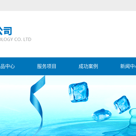
产品中心
服务项目
成功案例
新闻中
华美系列
幼教及学校饮水
公司动
儿园系列
大型水处理设备
行业资
家用系列
商务企业饮水
常见问
水机系列
工厂企业饮水
吧台机
家庭全屋净水