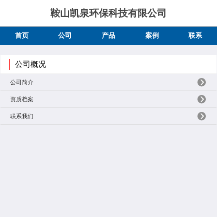
鞍山凯泉环保科技有限公司
首页
公司
产品
案例
联系
公司概况
公司简介
资质档案
联系我们