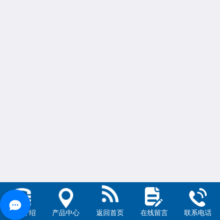
公司介绍
产品中心
返回首页
在线留言
联系电话